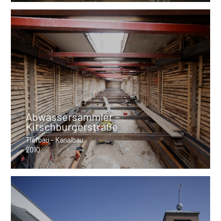
Abwassersammler –
Kitschburgerstraße
Tiefbau - Kanalbau
2010