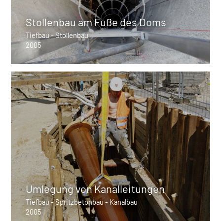
Stollenbau am Fuße des Doms
Tiefbau - Stollenbau
2005
Umlegung von Kanalleitungen
Tiefbau - Spritzbetonbau - Kanalbau
2005