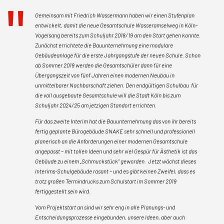
Gemeinsam mit Friedrich Wassermann haben wir einen Stufenplan
entwickelt, damit die neue Gesamtschule Wasseramselweg in Köln-
Vogelsang bereits zum Schuljahr 2018/19 am den Start gehen konnte.
Zunächst errichtete die Bauunternehmung eine modulare
Gebäudeanlage für die erste Jahrgangstufe der neuen Schule. Schon
ab Sommer 2019 werden die Gesamtschüler dann für eine
Übergangszeit von fünf Jahren einen modernen Neubau in
unmittelbarer Nachbarschaft ziehen. Den endgültigen Schulbau für
die voll ausgebaute Gesamtschule will die Stadt Köln bis zum
Schuljahr 2024/25 am jetzigen Standort errichten.
Für das zweite Interim hat die Bauunternehmung das von ihr bereits
fertig geplante Bürogebäude SNAKE sehr schnell und professionell
planerisch an die Anforderungen einer modernen Gesamtschule
angepasst – mit tollen Ideen und sehr viel Gespür für Ästhetik ist das
Gebäude zu einem „Schmuckstück“ geworden. Jetzt wächst dieses
Interims-Schulgebäude rasant – und es gibt keinen Zweifel, dass es
trotz großen Termindrucks zum Schulstart im Sommer 2019
fertiggestellt sein wird.
Vom Projektstart an sind wir sehr eng in alle Planungs- und
Entscheidungsprozesse eingebunden, unsere Ideen, aber auch